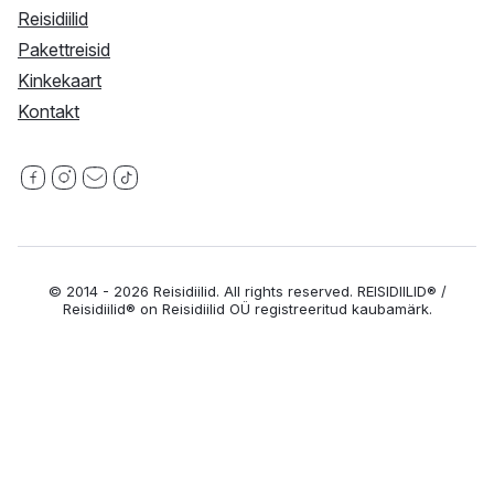
Reisidiilid
Pakettreisid
Kinkekaart
Kontakt
Facebook
Instagram
Email
Tiktok
© 2014 - 2026 Reisidiilid. All rights reserved. REISIDIILID® /
Reisidiilid® on Reisidiilid OÜ registreeritud kaubamärk.