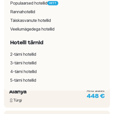
Populaarsed hotellid
HITT
reisimiseks. Ei mingeid üllatusi.
Rannahotellid
Täiskasvanute hotellid
Pakettreisid
Veeliumägedega hotellid
Hotelli tärnid
Viimase hetke reisid
2-tärni hotellid
3-tärni hotellid
Kemer
Hind alates
384 €
4-tärni hotellid
Türgi
5-tärni hotellid
Alanya
Hind alates
448 €
Türgi