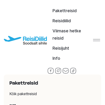
Skip to content
Pakettreisid
Reisidiilid
Viimase hetke
reisid
Reisijuht
Info
Facebook
Instagram
Email
Tiktok
Turkish Airlinesi edasi-
Pakettreisid
tagasi lennupiletid
Kõik pakettreisid
Tallinnast Vietnami (Ho