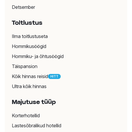
Detsember
Toitlustus
Ilma toitlustuseta
Hommikusöögid
Hommiku- ja õhtusöögid
Täispansion
Aasia
Vietnam
Kõik hinnas reisid
HITT
Ultra kõik hinnas
Hind alates 167 €
Majutuse tüüp
Soovid mugavat
Korterhotellid
valmispaketti?
Lastesõbralikud hotellid
Reisipakett on turvaline, lihtne ja mugav viis