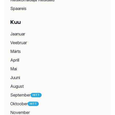
Spaareis
Majutus
Kuu
Majutuspakkumisi Vietnamis vaata
SIIT
Jaanuar
Veebruar
Märts
Reisijuht
Aprill
Loe sihtkoha kohta lähemalt
Mai
IMELINE VIETNAM
| Kõige põnevamad kohad, mida
Juuni
selles tohutult mitmekesises riigis külastada
August
September
HITT
Oktoober
HITT
Näidisbroneeringud
November